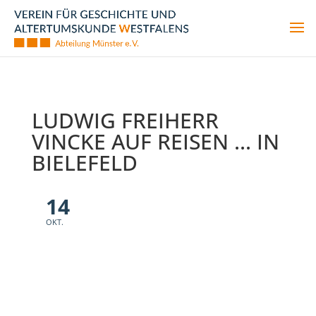
LUDWIG FREIHERR
VINCKE AUF REISEN ... IN
BIELEFELD
14
Ludwig Freiherr Vincke auf
Reisen ... in Bielefeld
OKT.
LESUNG AUS DEN TAGEBÜCHERN
DES LUDWIG FREIHERRN VINCKE
MIT DEM MÜNSTERISCHEN
SCHAUSPIELER MARKUS VON
HAGEN